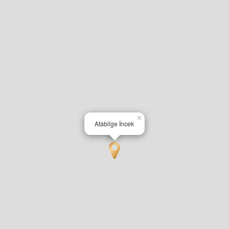
×
Atabilge İncek