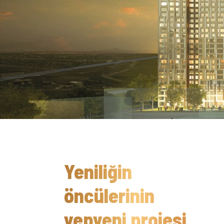
Yeniliğin
öncülerinin
yepyeni projesi