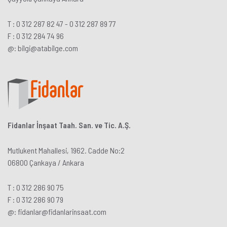
T :
0 312 287 82 47
-
0 312 287 89 77
F : 0 312 284 74 96
@:
bilgi@
atabilge
.com
Fidanlar İnşaat Taah. San. ve Tic. A.Ş.
Mutlukent Mahallesi, 1962. Cadde No:2
06800 Çankaya / Ankara
T :
0 312 286 90 75
F : 0 312 286 90 79
@:
fidanlar@
fidanlarinsaat
.com