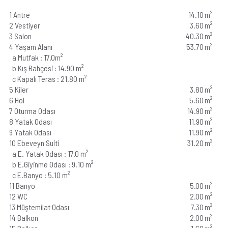
1 Antre
14.10
m²
3+2 Tip B Daire Planı
Sanal Tur
2 Vestiyer
3.60
m²
3 Salon
40.30
m²
2+2 Daire Planı
4 Yaşam Alanı
53.70
m²
a Mutfak : 17.0m²
b Kış Bahçesi : 14.90 m²
c Kapalı Teras : 21.80 m²
5 Kiler
3.80
m²
6 Hol
5.60
m²
7 Oturma Odası
14.90
m²
8 Yatak Odası
11.90
m²
9 Yatak Odası
11.90
m²
10 Ebeveyn Suiti
31.20
m²
a E. Yatak Odası : 17.0 m²
b E.Giyinme Odası : 9.10 m²
c E.Banyo : 5.10 m²
11 Banyo
5.00
m²
12 WC
2.00
m²
13 Müştemilat Odası
7.30
m²
14 Balkon
2.00
m²