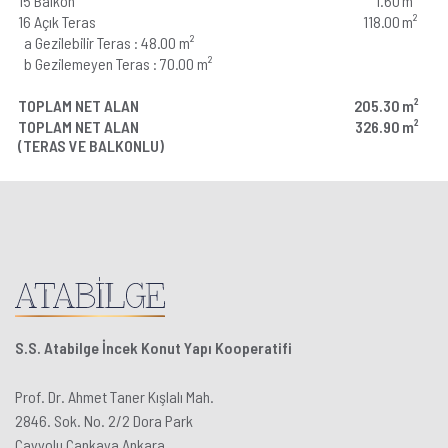
15 Balkon
1.60
m²
16 Açık Teras
118.00
m²
a Gezilebilir Teras : 48.00 m²
b Gezilemeyen Teras : 70.00 m²
TOPLAM NET ALAN
205.30
m²
TOPLAM NET ALAN
326.90
m²
(TERAS VE BALKONLU)
S.S. Atabilge İncek Konut Yapı Kooperatifi
Prof. Dr. Ahmet Taner Kışlalı Mah.
2846. Sok. No. 2/2 Dora Park
Çayyolu Çankaya Ankara